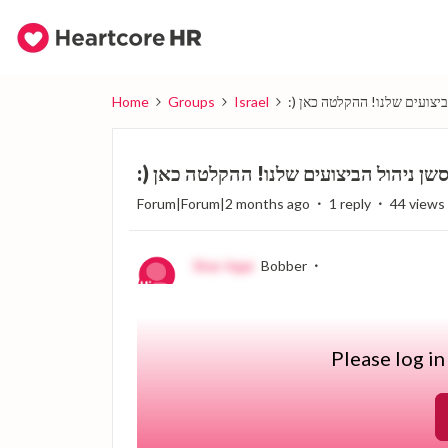
Home
Groups
Israel
:) צועים שלנו! ההקלטה כאן
:) ן ניהול הביצועים שלנו! ההקלטה כאן
Forum|Forum|2 months ago
1 reply
44 views
Sher Agai
Bobber
תודה רבה לכל מי שהצטרף לסשן ה־
Talent Management שלנו 🙂
כי יעדים, הערכות עובדים ופידבק רציף לאורך
Please log in
השנה.
[
Recording Link
]
פות, רעיונות או אתגרים סביב התהליכים שלכם