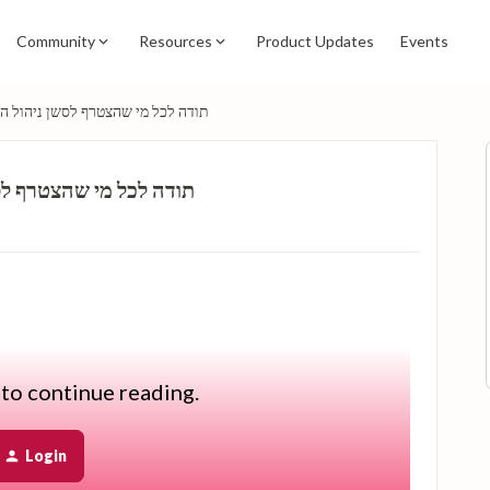
Community
Resources
Product Updates
Events
תודה לכל מי שהצטרף לסשן ניהול הבי
תודה לכל מי שהצטרף לסש
היה ממש כיף לראות את ההשתתפות, השאלות והשיתוף סביב תהלי
 to continue reading.
כמו שהבטחנו, מצרפות כאן את ההקלטה של הסשן למי שרוצה לחזור על הדברים או למי שלא הצליח להצטרף בלייב:
Login
נשמח כמובן להמשיך את השיח כאן בקהילה, אם עלו לכם שאלות נוס,