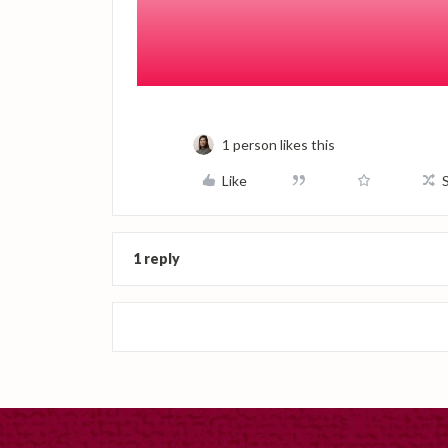
תרגישו חופשי לשתף 🙂
נתראה בסשנים הבאים!
Sher & Olivia
1 person likes this
Like
1 reply